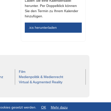
Laden Sie eine Kalenderdatei
herunter. Per Doppelklick können
Sie den Termin zu Ihrem Kalender
hinzufügen.
.ics herunterladen
Film
nz
Medienpolitik & Medienrecht
Virtual & Augmented Reality
Cookies gesetzt werden.
OK
Mehr dazu