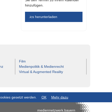
hinzufügen.
.ics herunterladen
Film
nz
Medienpolitik & Medienrecht
Virtual & Augmented Reality
Cookies gesetzt werden.
OK
Mehr dazu
mediennetzwerk.bayern