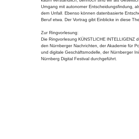
kaum verständlich, dennoch sind wir als Gesellsc
Umgang mit autonomer Entscheidungsfindung, also 
dem Unfall. Ebenso können datenbasierte Entsc
Beruf etwa. Der Vortrag gibt Einblicke in diese T
Zur Ringvorlesung:
Die Ringvorlesung KÜNSTLICHE INTELLIGENZ des 
den Nürnberger Nachrichten, der Akademie für Pol
und digitale Geschäftsmodelle, der Nürnberger I
Nürnberg Digital Festival durchgeführt.