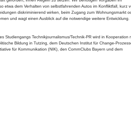
haft gefordert, ihnen Regeln zu setzen. Wir benötigen Vorgaben im
etwa dem Verhalten von selbstfahrenden Autos im Konfliktfall, kurz v
heidungen diskriminierend wirken, beim Zugang zum Wohnungsmarkt o
hemen und wagt einen Ausblick auf die notwendige weitere Entwicklung.
Studiengangs Technikjournalismus/Technik-PR wird in Kooperation 
itische Bildung in Tutzing, dem Deutschen Institut für Change-Prozess
nitiative für Kommunikation (NIK), den CommClubs Bayern und dem