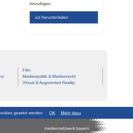
hinzufügen.
.ics herunterladen
Film
nz
Medienpolitik & Medienrecht
Virtual & Augmented Reality
Cookies gesetzt werden.
OK
Mehr dazu
mediennetzwerk.bayern