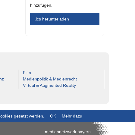
hinzufügen.
.ics herunterladen
Film
nz
Medienpolitik & Medienrecht
Virtual & Augmented Reality
Cookies gesetzt werden.
OK
Mehr dazu
mediennetzwerk.bayern