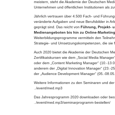
meistern, steht die Akademie der Deutschen Med
Unternehmen und öffentlichen Institutionen als zu
Jährlich vertrauen über 4.500 Fach- und Führungs
veränderte Aufgaben und neue Berufsbilder
in Ar
geprägt sind. Das reicht von
Führung, Projekt-
Medienangeboten bis hin zu Online-Marketin
Weiterbildungsprogramme vermitteln den Teilneh
Strategie- und Umsetzungskompetenzen, die sie fi
Auch 2020 bietet die Akademie der Deutschen 
Zertifikatskursen wie dem „Social Media Manager
oder dem „Content Marketing Manager“ (10.-13.0
anderem der „Digital Innovation Manager“ (23.-2
der „Audience Development Manager“ (05.-08.05.20
Weitere Informationen zu den Seminaren und der A
../event/med.mp3
Das Jahresprogramm 2020 downloaden oder beste
../event/med.mp3/seminarprogramm-bestellen/