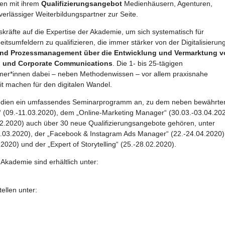
ien mit ihrem
Qualifizierungsangebot
Medienhäusern, Agenturen,
verlässiger Weiterbildungspartner zur Seite.
kräfte auf die Expertise der Akademie, um sich systematisch für
beitsumfeldern zu qualifizieren, die immer stärker von der Digitalisierun
 und Prozessmanagement über die Entwicklung und Vermarktung 
g und Corporate Communications
. Die 1- bis 25-tägigen
mer*innen dabei – neben Methodenwissen – vor allem praxisnahe
t machen für den digitalen Wandel.
Medien ein umfassendes Seminarprogramm an, zu dem neben bewährte
“ (09.-11.03.2020), dem „Online-Marketing Manager“ (30.03.-03.04.20
2.2020) auch über 30 neue Qualifizierungsangebote gehören, unter
5.03.2020), der „Facebook & Instagram Ads Manager“ (22.-24.04.2020)
20) und der „Expert of Storytelling“ (25.-28.02.2020).
kademie sind erhältlich unter:
llen unter: