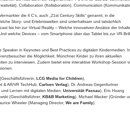
(Kreativität), Collaboration (Kollaboration), Communication (Kommunikati
markter die 4 C‘s, auch „21st Century Skills“ genannt, in die
elche Story- und Erlebniswelten sind unterhaltsam und tatsächlich
t bis hin zur Virtual Reality – Welche innovativen Ansätze der Inhalt
 Und welche Devices – vom Smartphone über das Tablet bis zur VR-Bril
 Speaker in Keynotes und Best Practices zu digitalen Kindermedien. I
renzbesucher die Möglichkeit, Münchner Kinder zu ihren aktuellen
en zu interviewen. Zudem bietet eine interaktive Workshop-Session vi
sionen.
 (Geschäftsführerin,
LCG Media for Children
),
nt & AR/VR TechHub,
Carlsen Verlag
), Dr. Andreas Gegenfurtner
 und Lernen mit digitalen Medien,
Universität Passau
), Eric Huang
owski (Geschäftsführer,
KB&B Marketing
), Michael Wacker (Gründer u
aurice Wheeler (Managing Director,
We are Family
).