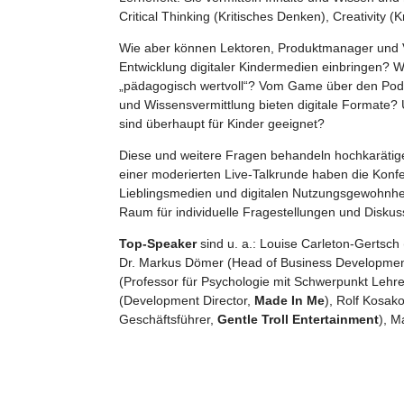
Critical Thinking (Kritisches Denken), Creativity 
Wie aber können Lektoren, Produktmanager und Ver
Entwicklung digitaler Kindermedien einbringen? W
„pädagogisch wertvoll“? Vom Game über den Podcas
und Wissensvermittlung bieten digitale Formate?
sind überhaupt für Kinder geeignet?
Diese und weitere Fragen behandeln hochkarätige
einer moderierten Live-Talkrunde haben die Konfe
Lieblingsmedien und digitalen Nutzungsgewohnheit
Raum für individuelle Fragestellungen und Diskus
Top-Speaker
sind u. a.: Louise Carleton-Gertsch
Dr. Markus Dömer (Head of Business Developme
(Professor für Psychologie mit Schwerpunkt Lehre
(Development Director,
Made In Me
), Rolf Kosak
Geschäftsführer,
Gentle Troll Entertainment
), M