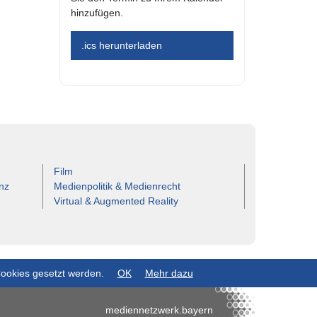
hinzufügen.
.ics herunterladen
Film
nz
Medienpolitik & Medienrecht
Virtual & Augmented Reality
Cookies gesetzt werden.
OK
Mehr dazu
mediennetzwerk.bayern