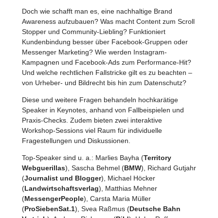
Doch wie schafft man es, eine nachhaltige Brand
Awareness aufzubauen? Was macht Content zum Scroll
Stopper und Community-Liebling? Funktioniert
Kundenbindung besser über Facebook-Gruppen oder
Messenger Marketing? Wie werden Instagram-
Kampagnen und Facebook-Ads zum Performance-Hit?
Und welche rechtlichen Fallstricke gilt es zu beachten –
von Urheber- und Bildrecht bis hin zum Datenschutz?
Diese und weitere Fragen behandeln hochkarätige
Speaker in Keynotes, anhand von Fallbeispielen und
Praxis-Checks. Zudem bieten zwei interaktive
Workshop-Sessions viel Raum für individuelle
Fragestellungen und Diskussionen.
Top-Speaker sind u. a.: Marlies Bayha (
Territory
Webguerillas
), Sascha Behmel (
BMW
), Richard Gutjahr
(
Journalist und Blogger
), Michael Höcker
(
Landwirtschaftsverlag
), Matthias Mehner
(
MessengerPeople
), Carsta Maria Müller
(
ProSiebenSat.1
), Svea Raßmus (
Deutsche Bahn