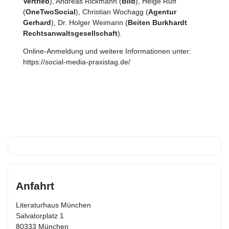
Vertrieb
), Andreas Rickmann (
Bild
), Helge Ruff
(
OneTwoSocial
), Christian Wochagg (
Agentur
Gerhard
), Dr. Holger Weimann (
Beiten Burkhardt
Rechtsanwaltsgesellschaft
).
Online-Anmeldung und weitere Informationen unter:
https://social-media-praxistag.de/
Anfahrt
Literaturhaus München
Salvatorplatz 1
80333 München