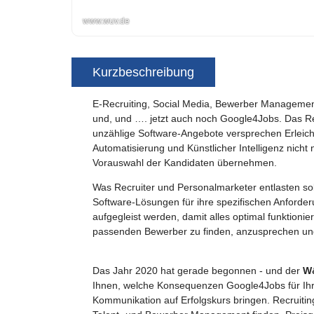
www.wuv.de
Kurzbeschreibung
E-Recruiting, Social Media, Bewerber Managemen
und, und …. jetzt auch noch Google4Jobs. Das Recr
unzählige Software-Angebote versprechen Erleicht
Automatisierung und Künstlicher Intelligenz nich
Vorauswahl der Kandidaten übernehmen.
Was Recruiter und Personalmarketer entlasten sol
Software-Lösungen für ihre spezifischen Anforde
aufgegleist werden, damit alles optimal funktioni
passenden Bewerber zu finden, anzusprechen un
Das Jahr 2020 hat gerade begonnen - und der
W&
Ihnen, welche Konsequenzen Google4Jobs für Ihr
Kommunikation auf Erfolgskurs bringen. Recruitin