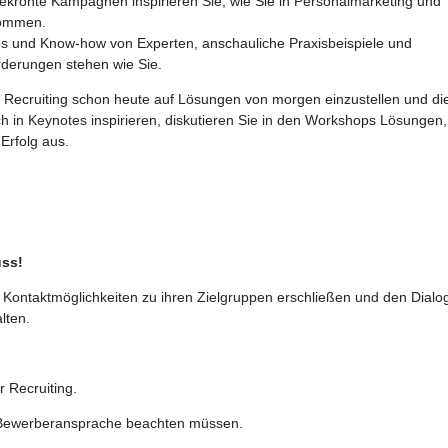
krönte Kampagnen inspirieren Sie, wie Sie in Personalmarketing und
kommen.
ps und Know-how von Experten, anschauliche Praxisbeispiele und
rderungen stehen wie Sie.
hr Recruiting schon heute auf Lösungen von morgen einzustellen und di
 in Keynotes inspirieren, diskutieren Sie in den Workshops Lösungen,
 Erfolg aus.
uss!
 Kontaktmöglichkeiten zu ihren Zielgruppen erschließen und den Dialo
lten.
 Recruiting.
e Bewerberansprache beachten müssen.