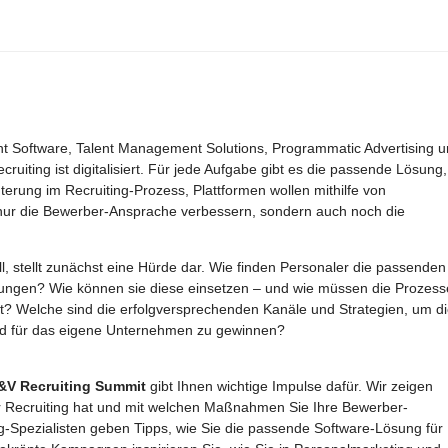
t Software, Talent Management Solutions, Programmatic Advertising u
uiting ist digitalisiert. Für jede Aufgabe gibt es die passende Lösung,
erung im Recruiting-Prozess, Plattformen wollen mithilfe von
t nur die Bewerber-Ansprache verbessern, sondern auch noch die
l, stellt zunächst eine Hürde dar. Wie finden Personaler die passenden
rungen? Wie können sie diese einsetzen – und wie müssen die Prozess
ert? Welche sind die erfolgversprechenden Kanäle und Strategien, um d
d für das eigene Unternehmen zu gewinnen?
V Recruiting Summit
gibt Ihnen wichtige Impulse dafür. Wir zeigen
 Recruiting hat und mit welchen Maßnahmen Sie Ihre Bewerber-
g-Spezialisten geben Tipps, wie Sie die passende Software-Lösung für 