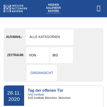
ALLE KATEGORIEN
AUSWAHL:
ALLE KATEGORIEN
ZEITRAUM:
AUDIO
DESIGN
GRIDANSICHT
FERNSEHEN
FILM
Tag der offenen Tür
GAMES
28.11.
SAE Institute
2020
SAE Institute München, München
IKT