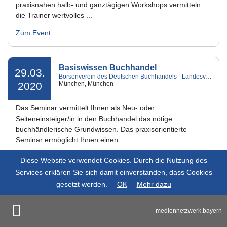
praxisnahen halb- und ganztägigen Workshops vermitteln
die Trainer wertvolles ...
Zum Event
Basiswissen Buchhandel
29.03.
Börsenverein des Deutschen Buchhandels - Landesverband Bayern e.V.
2020
München, München
Das Seminar vermittelt Ihnen als Neu- oder
Seiteneinsteiger/in in den Buchhandel das nötige
buchhändlerische Grundwissen. Das praxisorientierte
Seminar ermöglicht Ihnen einen ...
Zum Event
Diese Website verwendet Cookies. Durch die Nutzung des
Services erklären Sie sich damit einverstanden, dass Cookies
gesetzt werden.
OK
Mehr dazu
DeafIT Konferenz
27.03.
DeafIT
2020
H4 Hotel München Messe, München
mediennetzwerk.bayern