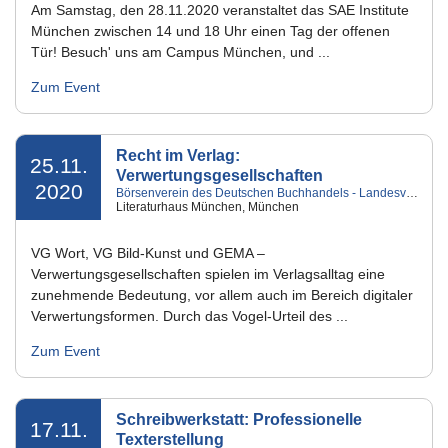
JUGENDSCHUTZ &
Am Samstag, den 28.11.2020 veranstaltet das SAE Institute
MEDIENKOMPETENZ
München zwischen 14 und 18 Uhr einen Tag der offenen
Tür! Besuch' uns am Campus München, und ...
MEDIENPOLITIK &
MEDIENRECHT
Zum Event
NETZWELT
PRINT & PUBLISHING
Recht im Verlag:
25.11.
STARTUPS
Verwertungsgesellschaften
2020
Börsenverein des Deutschen Buchhandels - Landesverband Bayern e.V.
VIRTUAL & AUGMENTED
Literaturhaus München, München
REALITY
VG Wort, VG Bild-Kunst und GEMA –
WERBUNG &
MARKETING
Verwertungsgesellschaften spielen im Verlagsalltag eine
zunehmende Bedeutung, vor allem auch im Bereich digitaler
Verwertungsformen. Durch das Vogel-Urteil des ...
Zum Event
Schreibwerkstatt: Professionelle
17.11.
Texterstellung