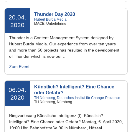
Thunder Day 2020
20.04.
Hubert Burda Media
2020
MACE, Unterföhring
Thunder is a Content Management System designed by
Hubert Burda Media. Our experience from over ten years
and more than 50 projects has resulted in the development
of Thunder which is now our ...
Zum Event
Künstlich? Intelligent? Eine Chance
06.04.
oder Gefahr?
2020
TH Nürnberg
,
Deutsches Institut für Change-Prozesse
,
Nürnb
TH Nürnberg, Nürnberg
Ringvorlesung Künstliche Intelligenz (I): Künstlich?
Intelligent? Eine Chance oder Gefahr? Montag, 6. April 2020,
19:00 Uhr, Bahnhofstraße 90 in Nürnberg, Hösaal ...