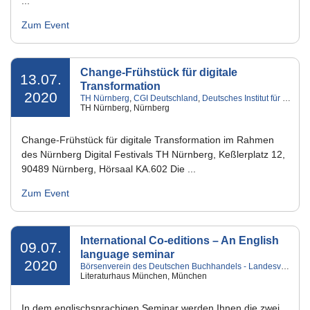
...
Zum Event
Change-Frühstück für digitale
13.07.
Transformation
2020
TH Nürnberg
,
CGI Deutschland
,
Deutsches Institut für Change-Prozesse und digitale Geschäftsmodelle
TH Nürnberg, Nürnberg
Change-Frühstück für digitale Transformation im Rahmen
des Nürnberg Digital Festivals TH Nürnberg, Keßlerplatz 12,
90489 Nürnberg, Hörsaal KA.602 Die ...
Zum Event
International Co-editions – An English
09.07.
language seminar
2020
Börsenverein des Deutschen Buchhandels - Landesverband Bayern e.V.
Literaturhaus München, München
In dem englischsprachigen Seminar werden Ihnen die zwei