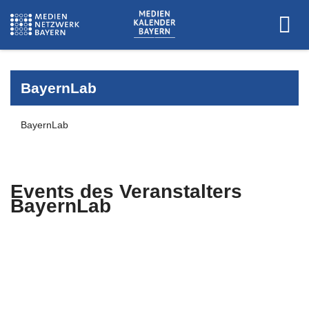
BayernLab
BayernLab
Events des Veranstalters
BayernLab
Es wurden keine Events zu diesen
Kriterien gefunden.