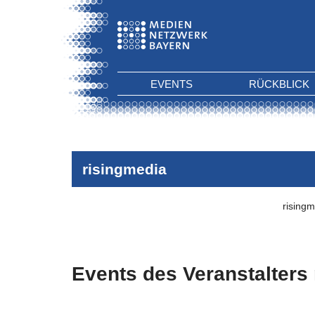
EVENTS
RÜCKBLICK
risingmedia
rising
Events des Veranstalters
Es wurden keine Events zu diesen