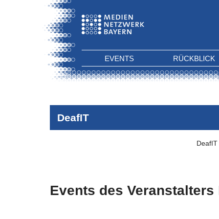
EVENTS
RÜCKBLICK
DeafIT
DeafIT
Events des Veranstalters
Es wurden keine Events zu diesen