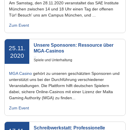
JUGENDSCHUTZ &
Am Samstag, den 28.11.2020 veranstaltet das SAE Institute
MEDIENKOMPETENZ
München zwischen 14 und 18 Uhr einen Tag der offenen
Tür! Besuch' uns am Campus München, und ...
MEDIENPOLITIK &
MEDIENRECHT
Zum Event
NETZWELT
PRINT & PUBLISHING
Unsere Sponsoren: Ressource über
25.11.
STARTUPS
MGA-Casinos
2020
...
VIRTUAL & AUGMENTED
Spiele und Unterhaltung
REALITY
MGA Casino
gehört zu unseren geschätzten Sponsoren und
WERBUNG &
MARKETING
unterstützt uns bei der Durchführung verschiedener
Veranstaltungen. Die Plattform hilft deutschen Spielern
dabei, sichere Online-Casinos mit einer Lizenz der Malta
Gaming Authority (MGA) zu finden...
Zum Event
Schreibwerkstatt: Professionelle