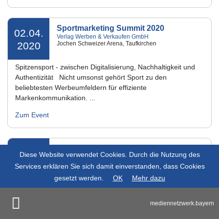
Sportmarketing Summit 2020
02.04.
Verlag Werben & Verkaufen GmbH
2020
Jochen Schweizer Arena, Taufkirchen
Spitzensport - zwischen Digitalisierung, Nachhaltigkeit und
Authentizität Nicht umsonst gehört Sport zu den
beliebtesten Werbeumfeldern für effiziente
Markenkommunikation. ...
Zum Event
MobileTech Conference & Summit
30.03.
Diese Website verwendet Cookies. Durch die Nutzung des
sands media group
2020
Holiday Inn, Unterhaching
Services erklären Sie sich damit einverstanden, dass Cookies
gesetzt werden.
OK
Mehr dazu
Weniger Theorie, mehr Praxis! Die MobileTechCon bietet
zwei Workshoptage und einen Konferenztag. In ihren
mediennetzwerk.bayern
praxisnahen halb- und ganztägigen Workshops vermitteln
die Trainer wertvolles ...