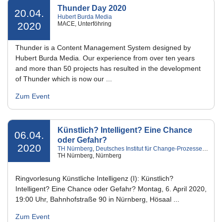
Thunder Day 2020
20.04.
Hubert Burda Media
2020
MACE, Unterföhring
Thunder is a Content Management System designed by
Hubert Burda Media. Our experience from over ten years
and more than 50 projects has resulted in the development
of Thunder which is now our ...
Zum Event
Künstlich? Intelligent? Eine Chance
06.04.
oder Gefahr?
2020
TH Nürnberg
,
Deutsches Institut für Change-Prozesse
,
Nürnb
TH Nürnberg, Nürnberg
Ringvorlesung Künstliche Intelligenz (I): Künstlich?
Intelligent? Eine Chance oder Gefahr? Montag, 6. April 2020,
19:00 Uhr, Bahnhofstraße 90 in Nürnberg, Hösaal ...
Zum Event