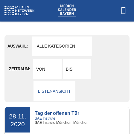
ALLE KATEGORIEN
AUSWAHL:
ALLE KATEGORIEN
ZEITRAUM:
AUDIO
DESIGN
LISTENANSICHT
FERNSEHEN
FILM
Tag der offenen Tür
GAMES
28.11.
SAE Institute
2020
SAE Institute München, München
IKT