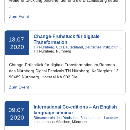
Weiterentwicklung bestehender und die Erschließung neuer
...
Zum Event
Change-Frühstück für digitale
13.07.
Transformation
2020
TH Nürnberg
,
CGI Deutschland
,
Deutsches Institut für Change-Prozesse und digitale Geschäftsmodelle
TH Nürnberg, Nürnberg
Change-Frühstück für digitale Transformation im Rahmen
des Nürnberg Digital Festivals TH Nürnberg, Keßlerplatz 12,
90489 Nürnberg, Hörsaal KA.602 Die ...
Zum Event
International Co-editions – An English
09.07.
language seminar
2020
Börsenverein des Deutschen Buchhandels - Landesverband Bayern e.V.
Literaturhaus München, München